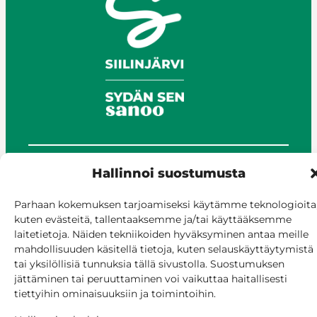
Hallinnoi suostumusta
© Siilinjärvi 2025
Anna palautetta
Parhaan kokemuksen tarjoamiseksi käytämme teknologioita
Asioi verkossa
kuten evästeitä, tallentaaksemme ja/tai käyttääksemme
Laskutus ja maksaminen
laitetietoja. Näiden tekniikoiden hyväksyminen antaa meille
Saavutettavuus
mahdollisuuden käsitellä tietoja, kuten selauskäyttäytymistä
tai yksilöllisiä tunnuksia tällä sivustolla. Suostumuksen
Evästekäytäntö
jättäminen tai peruuttaminen voi vaikuttaa haitallisesti
Hallitse suostumusta
tiettyihin ominaisuuksiin ja toimintoihin.