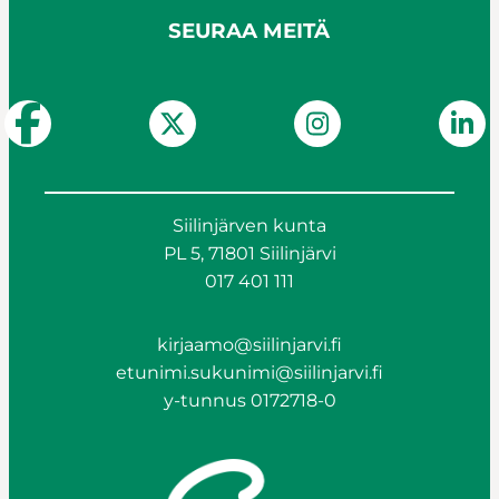
SEURAA MEITÄ
Siilinjärven kunta
PL 5, 71801 Siilinjärvi
017 401 111
kirjaamo@siilinjarvi.fi
etunimi.sukunimi@siilinjarvi.fi
y-tunnus 0172718-0