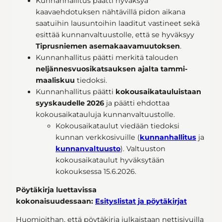
Kunnanhallitus päätti hyväksyä
kaavaehdotuksen nähtävillä pidon aikana
saatuihin lausuntoihin laaditut vastineet sekä
esittää kunnanvaltuustolle, että se hyväksyy
Tiprusniemen asemakaavamuutoksen
.
Kunnanhallitus päätti merkitä talouden
neljännesvuosikatsauksen ajalta tammi-
maaliskuu
tiedoksi.
Kunnanhallitus päätti
kokousaikatauluistaan
syyskaudelle 2026
ja päätti ehdottaa
kokousaikatauluja kunnanvaltuustolle.
Kokousaikataulut viedään tiedoksi
kunnan verkkosivuille (
kunnanhallitus
ja
kunnanvaltuusto
). Valtuuston
kokousaikataulut hyväksytään
kokouksessa 15.6.2026.
Pöytäkirja luettavissa
kokonaisuudessaan:
Esityslistat ja pöytäkirjat
Huomioithan, että pöytäkirja julkaistaan nettisivuilla