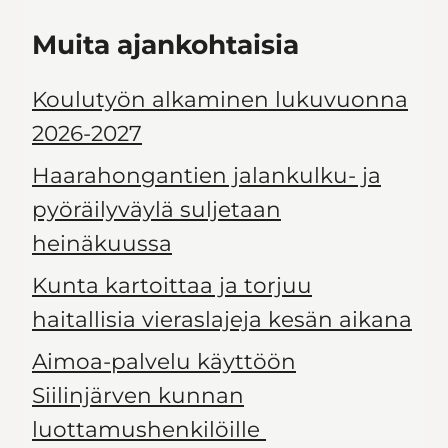
Muita ajankohtaisia
Koulutyön alkaminen lukuvuonna
2026-2027
Haarahongantien jalankulku- ja
pyöräilyväylä suljetaan
heinäkuussa
Kunta kartoittaa ja torjuu
haitallisia vieraslajeja kesän aikana
Aimoa-palvelu käyttöön
Siilinjärven kunnan
luottamushenkilöille