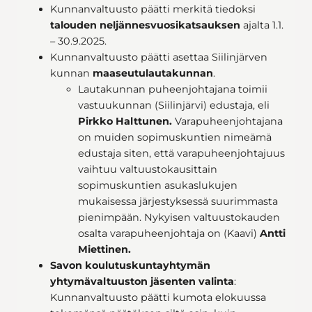
Kunnanvaltuusto päätti merkitä tiedoksi
talouden neljännesvuosikatsauksen
ajalta 1.1.
– 30.9.2025.
Kunnanvaltuusto päätti asettaa Siilinjärven
kunnan
maaseutulautakunnan
.
Lautakunnan puheenjohtajana toimii
vastuukunnan (Siilinjärvi) edustaja, eli
Pirkko Halttunen.
Varapuheenjohtajana
on muiden sopimuskuntien nimeämä
edustaja siten, että varapuheenjohtajuus
vaihtuu valtuustokausittain
sopimuskuntien asukaslukujen
mukaisessa järjestyksessä suurimmasta
pienimpään. Nykyisen valtuustokauden
osalta varapuheenjohtaja on (Kaavi)
Antti
Miettinen.
Savon koulutuskuntayhtymän
yhtymävaltuuston jäsenten valinta
:
Kunnanvaltuusto päätti kumota elokuussa