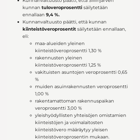
Kunnanvaltuusto päätti, että Siilinjärven
kunnan
tuloveroprosentti
säilytetään
ennallaan
9,4 %.
Kunnanvaltuusto päätti, että kunnan
kiinteistöveroprosentit
säilytetään ennallaan,
eli:
maa-alueiden yleinen
kiinteistöveroprosentti 1,30 %
rakennusten yleinen
kiinteistöveroprosentti 1,25 %
vakituisten asuntojen veroprosentti 0,65
%
muiden asuinrakennusten veroprosentti
1,00 %
rakentamattoman rakennuspaikan
veroprosentti 3,00 %
yleishyödyllisten yhteisöjen omistamien
kiinteistöjen ja voimalaitosten
kiinteistövero määräytyy yleisen
kiinteistöveroprosentin mukaan.