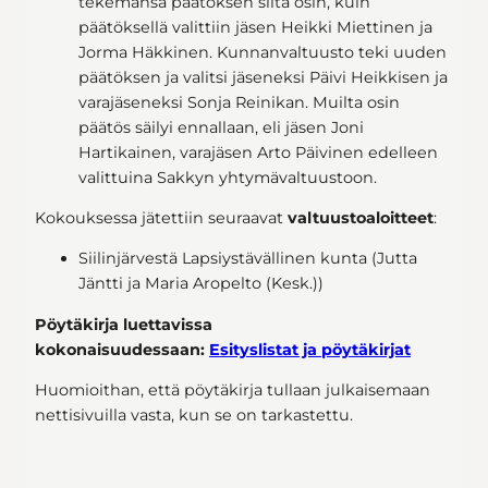
tekemänsä päätöksen siltä osin, kuin
päätöksellä valittiin jäsen Heikki Miettinen ja
Jorma Häkkinen. Kunnanvaltuusto teki uuden
päätöksen ja valitsi jäseneksi Päivi Heikkisen ja
varajäseneksi Sonja Reinikan. Muilta osin
päätös säilyi ennallaan, eli jäsen Joni
Hartikainen, varajäsen Arto Päivinen edelleen
valittuina Sakkyn yhtymävaltuustoon.
Kokouksessa jätettiin seuraavat
valtuustoaloitteet
:
Siilinjärvestä Lapsiystävällinen kunta (Jutta
Jäntti ja Maria Aropelto (Kesk.))
Pöytäkirja luettavissa
kokonaisuudessaan:
Esityslistat ja pöytäkirjat
Huomioithan, että pöytäkirja tullaan julkaisemaan
nettisivuilla vasta, kun se on tarkastettu.