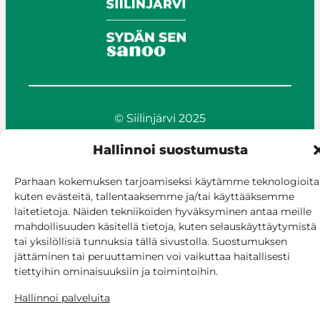
© Siilinjärvi 2025
Anna palautetta
Hallinnoi suostumusta
Asioi verkossa
Laskutus ja maksaminen
Parhaan kokemuksen tarjoamiseksi käytämme teknologioita
Saavutettavuus
kuten evästeitä, tallentaaksemme ja/tai käyttääksemme
Evästekäytäntö
laitetietoja. Näiden tekniikoiden hyväksyminen antaa meille
Hallitse suostumusta
mahdollisuuden käsitellä tietoja, kuten selauskäyttäytymistä
tai yksilöllisiä tunnuksia tällä sivustolla. Suostumuksen
jättäminen tai peruuttaminen voi vaikuttaa haitallisesti
tiettyihin ominaisuuksiin ja toimintoihin.
Hallinnoi palveluita