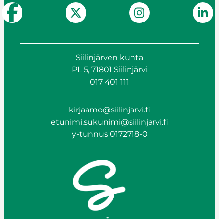
Siilinjärven kunta
PL 5, 71801 Siilinjärvi
017 401 111
kirjaamo@siilinjarvi.fi
etunimi.sukunimi@siilinjarvi.fi
y-tunnus 0172718-0