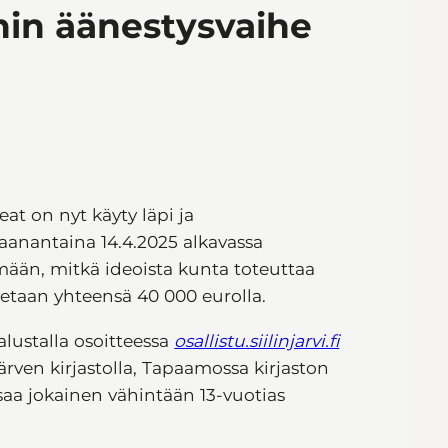
nin äänestysvaihe
at on nyt käyty läpi ja
aanantaina 14.4.2025 alkavassa
mään, mitkä ideoista kunta toteuttaa
etaan yhteensä 40 000 eurolla.
lustalla osoitteessa
osallistu.siilinjarvi.fi
järven kirjastolla, Tapaamossa kirjaston
 saa jokainen vähintään 13-vuotias