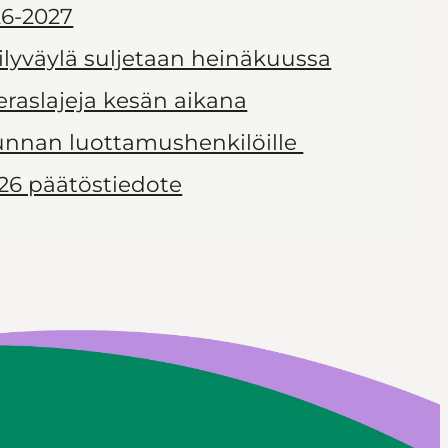
6-2027
ilyväylä suljetaan heinäkuussa
ieraslajeja kesän aikana
kunnan luottamushenkilöille
26 päätöstiedote