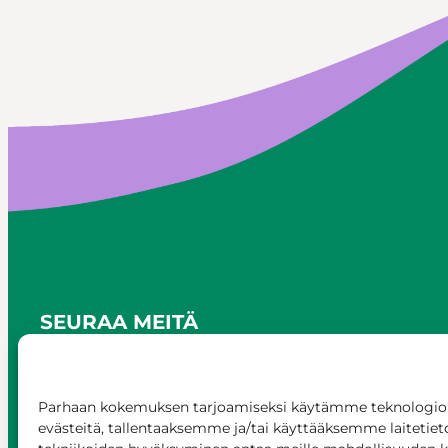
SEURAA MEITÄ
Parhaan kokemuksen tarjoamiseksi käytämme teknologioi
evästeitä, tallentaaksemme ja/tai käyttääksemme laitetiet