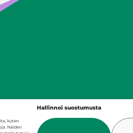
Siilinjärven kunta
Hallinnoi suostumusta
PL 5, 71801 Siilinjärvi
017 401 111
ta, kuten
oja. Näiden