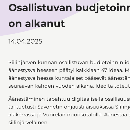
Osallistuvan budjetoin
on alkanut
14.04.2025
Siilinjärven kunnan osallistuvan budjetoinnin ide
äänestysvaiheeseen päätyi kaikkiaan 47 ideaa. M
äänestysvaiheessa kuntalaiset pääsevät äänestä
seuraavan kahden vuoden aikana. Ideoita toteut
Äänestäminen tapahtuu digitaalisella osallisuusa
tai tuetusti Savonetin ohjaustilaisuuksissa Siilin
alakerrassa ja Vuorelan nuorisotalolla. Äänestää
siilinjärveläinen.