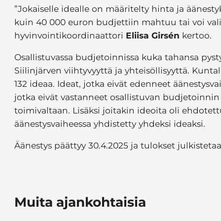
”Jokaiselle idealle on määritelty hinta ja äänes
kuin 40 000 euron budjettiin mahtuu tai voi vali
hyvinvointikoordinaattori
Eliisa Girsén
kertoo.
Osallistuvassa budjetoinnissa kuka tahansa pyst
Siilinjärven viihtyvyyttä ja yhteisöllisyyttä. Kunt
132 ideaa. Ideat, jotka eivät edenneet äänestysv
jotka eivät vastanneet osallistuvan budjetoinnin
toimivaltaan. Lisäksi joitakin ideoita oli ehdo
äänestysvaiheessa yhdistetty yhdeksi ideaksi.
Äänestys päättyy 30.4.2025 ja tulokset julkisteta
Muita ajankohtaisia