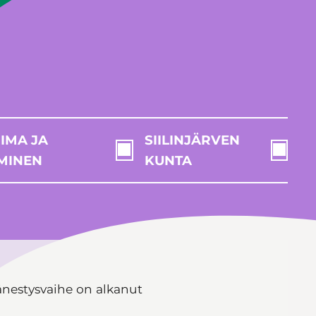
IMA JA
SIILINJÄRVEN
MINEN
KUNTA
änestysvaihe on alkanut