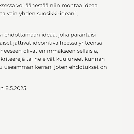
tyksessä voi äänestää niin montaa ideaa
ta vain yhden suosikki-idean”,
yi ehdottamaan ideaa, joka parantaisi
alaiset jättivät ideointivaiheessa yhteensä
aiheeseen olivat enimmäkseen sellaisia,
 kriteerejä tai ne eivät kuuluneet kunnan
tettu useamman kerran, joten ehdotukset on
an 8.5.2025.