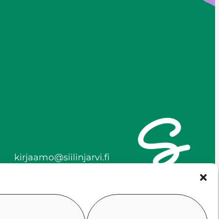
kirjaamo@siilinjarvi.fi
etunimi.sukunimi@siilinjar
vi.fi
y-tunnus 0172718-0