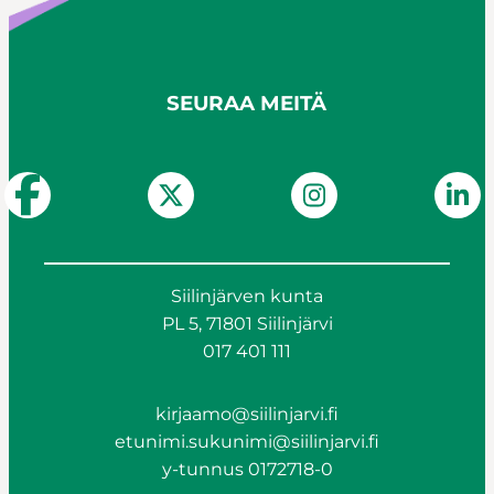
SEURAA MEITÄ
Siilinjärven kunta
PL 5, 71801 Siilinjärvi
017 401 111
kirjaamo@siilinjarvi.fi
etunimi.sukunimi@siilinjarvi.fi
y-tunnus 0172718-0