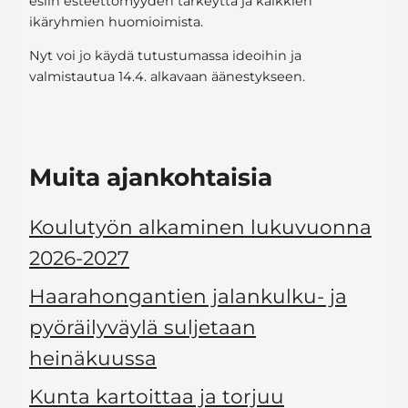
esiin esteettömyyden tärkeyttä ja kaikkien
ikäryhmien huomioimista.
Nyt voi jo käydä tutustumassa ideoihin ja
valmistautua 14.4. alkavaan äänestykseen.
Muita ajankohtaisia
Koulutyön alkaminen lukuvuonna
2026-2027
Haarahongantien jalankulku- ja
pyöräilyväylä suljetaan
heinäkuussa
Kunta kartoittaa ja torjuu