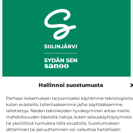
Hallinnoi suostumusta
© Siilinjärvi 2025
Parhaan kokemuksen tarjoamiseksi käytämme teknologioita
Anna palautetta
kuten evästeitä, tallentaaksemme ja/tai käyttääksemme
Asioi verkossa
laitetietoja. Näiden tekniikoiden hyväksyminen antaa meille
Laskutus ja maksaminen
mahdollisuuden käsitellä tietoja, kuten selauskäyttäytymistä
tai yksilöllisiä tunnuksia tällä sivustolla. Suostumuksen
Saavutettavuus
jättäminen tai peruuttaminen voi vaikuttaa haitallisesti
Evästekäytäntö