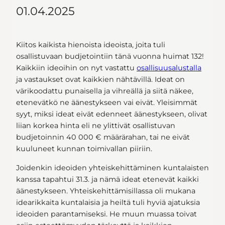
01.04.2025
Kiitos kaikista hienoista ideoista, joita tuli
osallistuvaan budjetointiin tänä vuonna huimat 132!
Kaikkiin ideoihin on nyt vastattu
osallisuusalustalla
ja vastaukset ovat kaikkien nähtävillä. Ideat on
värikoodattu punaisella ja vihreällä ja siitä näkee,
etenevätkö ne äänestykseen vai eivät. Yleisimmät
syyt, miksi ideat eivät edenneet äänestykseen, olivat
liian korkea hinta eli ne ylittivät osallistuvan
budjetoinnin 40 000 € määrärahan, tai ne eivät
kuuluneet kunnan toimivallan piiriin.
Joidenkin ideoiden yhteiskehittäminen kuntalaisten
kanssa tapahtui 31.3. ja nämä ideat etenevät kaikki
äänestykseen. Yhteiskehittämisillassa oli mukana
idearikkaita kuntalaisia ja heiltä tuli hyviä ajatuksia
ideoiden parantamiseksi. He muun muassa toivat