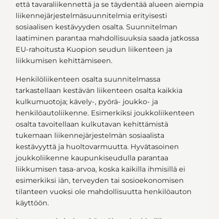
että tavaraliikennettä ja se täydentää alueen aiempia
liikennejärjestelmäsuunnitelmia erityisesti
sosiaalisen kestävyyden osalta. Suunnitelman
laatiminen parantaa mahdollisuuksia saada jatkossa
EU-rahoitusta Kuopion seudun liikenteen ja
liikkumisen kehittämiseen.
Henkilöliikenteen osalta suunnitelmassa
tarkastellaan kestävän liikenteen osalta kaikkia
kulkumuotoja; kävely-, pyörä- joukko- ja
henkilöautoliikenne. Esimerkiksi joukkoliikenteen
osalta tavoitellaan kulkutavan kehittämistä
tukemaan liikennejärjestelmän sosiaalista
kestävyyttä ja huoltovarmuutta. Hyvätasoinen
joukkoliikenne kaupunkiseudulla parantaa
liikkumisen tasa-arvoa, koska kaikilla ihmisillä ei
esimerkiksi iän, terveyden tai sosioekonomisen
tilanteen vuoksi ole mahdollisuutta henkilöauton
käyttöön.