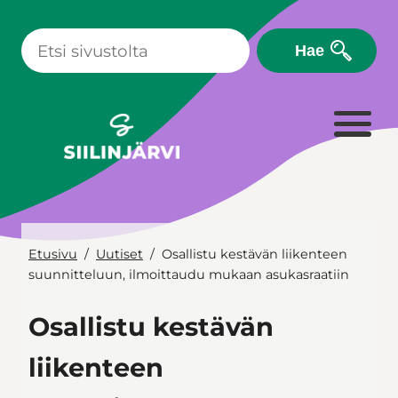
Siirry
sisältöön
Hae
Etusivu
Uutiset
Osallistu kestävän liikenteen
suunnitteluun, ilmoittaudu mukaan asukasraatiin
Osallistu kestävän
liikenteen