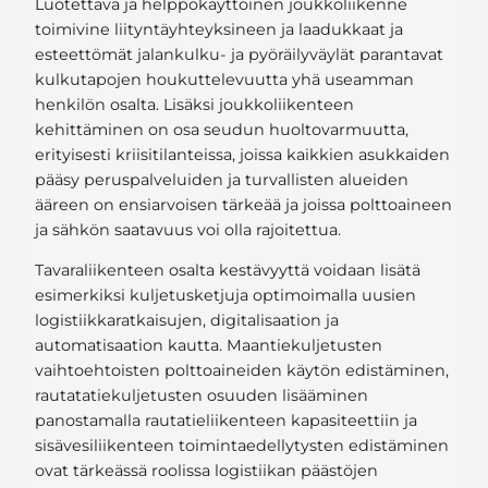
Luotettava ja helppokäyttöinen joukkoliikenne
toimivine liityntäyhteyksineen ja laadukkaat ja
esteettömät jalankulku- ja pyöräilyväylät parantavat
kulkutapojen houkuttelevuutta yhä useamman
henkilön osalta. Lisäksi joukkoliikenteen
kehittäminen on osa seudun huoltovarmuutta,
erityisesti kriisitilanteissa, joissa kaikkien asukkaiden
pääsy peruspalveluiden ja turvallisten alueiden
ääreen on ensiarvoisen tärkeää ja joissa polttoaineen
ja sähkön saatavuus voi olla rajoitettua.
Tavaraliikenteen osalta kestävyyttä voidaan lisätä
esimerkiksi kuljetusketjuja optimoimalla uusien
logistiikkaratkaisujen, digitalisaation ja
automatisaation kautta. Maantiekuljetusten
vaihtoehtoisten polttoaineiden käytön edistäminen,
rautatatiekuljetusten osuuden lisääminen
panostamalla rautatieliikenteen kapasiteettiin ja
sisävesiliikenteen toimintaedellytysten edistäminen
ovat tärkeässä roolissa logistiikan päästöjen