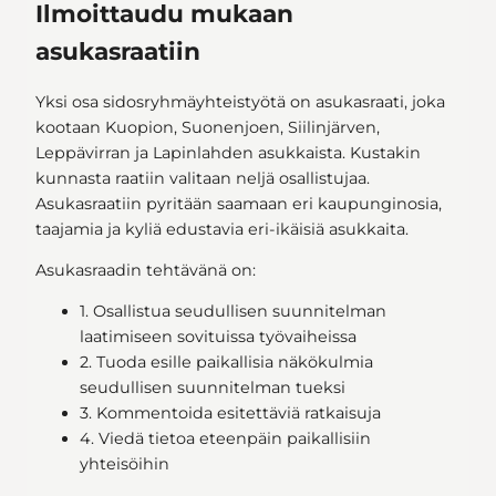
Ilmoittaudu mukaan
asukasraatiin
Yksi osa sidosryhmäyhteistyötä on asukasraati, joka
kootaan Kuopion, Suonenjoen, Siilinjärven,
Leppävirran ja Lapinlahden asukkaista. Kustakin
kunnasta raatiin valitaan neljä osallistujaa.
Asukasraatiin pyritään saamaan eri kaupunginosia,
taajamia ja kyliä edustavia eri-ikäisiä asukkaita.
Asukasraadin tehtävänä on:
1. Osallistua seudullisen suunnitelman
laatimiseen sovituissa työvaiheissa
2. Tuoda esille paikallisia näkökulmia
seudullisen suunnitelman tueksi
3. Kommentoida esitettäviä ratkaisuja
4. Viedä tietoa eteenpäin paikallisiin
yhteisöihin