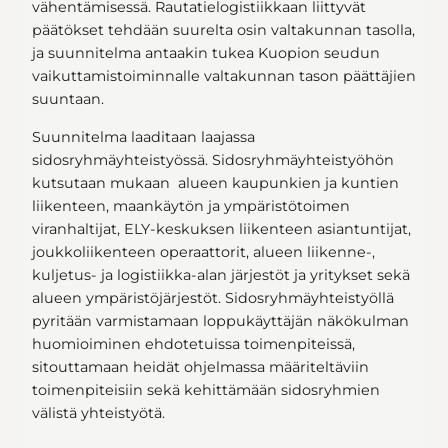
vähentämisessä. Rautatielogistiikkaan liittyvät
päätökset tehdään suurelta osin valtakunnan tasolla,
ja suunnitelma antaakin tukea Kuopion seudun
vaikuttamistoiminnalle valtakunnan tason päättäjien
suuntaan.
Suunnitelma laaditaan laajassa
sidosryhmäyhteistyössä. Sidosryhmäyhteistyöhön
kutsutaan mukaan alueen kaupunkien ja kuntien
liikenteen, maankäytön ja ympäristötoimen
viranhaltijat, ELY-keskuksen liikenteen asiantuntijat,
joukkoliikenteen operaattorit, alueen liikenne-,
kuljetus- ja logistiikka-alan järjestöt ja yritykset sekä
alueen ympäristöjärjestöt. Sidosryhmäyhteistyöllä
pyritään varmistamaan loppukäyttäjän näkökulman
huomioiminen ehdotetuissa toimenpiteissä,
sitouttamaan heidät ohjelmassa määriteltäviin
toimenpiteisiin sekä kehittämään sidosryhmien
välistä yhteistyötä.