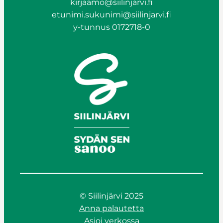
kirjaamo@siilinjarvi.fi
etunimi.sukunimi@siilinjarvi.fi
y-tunnus 0172718-0
© Siilinjärvi 2025
Anna palautetta
Asioi verkossa