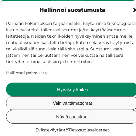
Laskutus ja maksaminen
Hallinnoi suostumusta
Saavutettavuus
Evästekäytäntö
Parhaan kokemuksen tarjoamiseksi käytämme teknologioita
Hallitse suostumusta
kuten evästeitä, tallentaaksemme ja/tai käyttääksemme
laitetietoja. Näiden tekniikoiden hyväksyminen antaa meille
mahdollisuuden käsitellä tietoja, kuten selauskäyttäytymistä
tai yksilöllisiä tunnuksia tällä sivustolla. Suostumuksen
jättäminen tai peruuttaminen voi vaikuttaa haitallisesti
tiettyihin ominaisuuksiin ja toimintoihin.
Hallinnoi palveluita
Hyväksy kaikki
Vain välttämättömät
Näytä asetukset
Evästekäytäntö
Tietosuojaselosteet