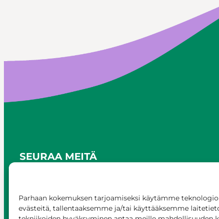
SEURAA MEITÄ
Parhaan kokemuksen tarjoamiseksi käytämme teknologioi
evästeitä, tallentaaksemme ja/tai käyttääksemme laitetiet
tekniikoiden hyväksyminen antaa meille mahdollisuuden käs