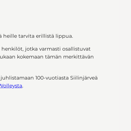
eille tarvita erillistä lippua.
henkilöt, jotka varmasti osallistuvat
 mukaan kokemaan tämän merkittävän
uhlistamaan 100-vuotiasta Siilinjärveä
Wolleysta
.