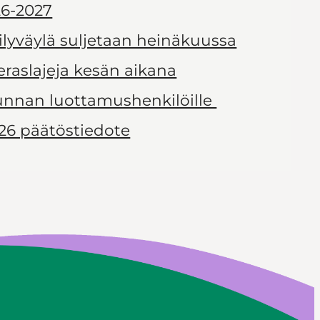
6-2027
ilyväylä suljetaan heinäkuussa
ieraslajeja kesän aikana
kunnan luottamushenkilöille
26 päätöstiedote