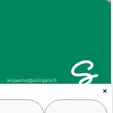
kirjaamo@siilinjarvi.fi
etunimi.sukunimi@siilinjar
vi.fi
y-tunnus 0172718-0