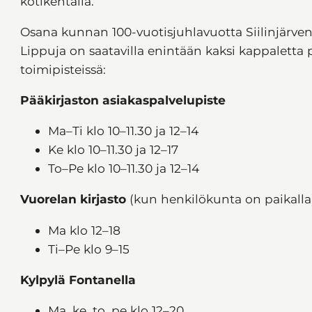
kotikentällä.
Osana kunnan 100-vuotisjuhlavuotta Siilinjärve
Lippuja on saatavilla enintään kaksi kappaletta p
toimipisteissä:
Pääkirjaston asiakaspalvelupiste
Ma–Ti klo 10–11.30 ja 12–14
Ke klo 10–11.30 ja 12–17
To–Pe klo 10–11.30 ja 12–14
Vuorelan kirjasto
(kun henkilökunta on paikalla
Ma klo 12–18
Ti–Pe klo 9–15
Kylpylä Fontanella
Ma, ke, to, pe klo 12–20