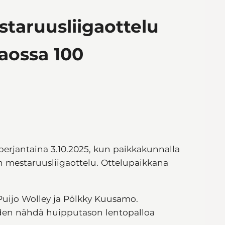
staruusliigaottelu
jaossa 100
i perjantaina 3.10.2025, kun paikkakunnalla
n mestaruusliigaottelu. Ottelupaikkana
Puijo Wolley ja Pölkky Kuusamo.
den nähdä huipputason lentopalloa