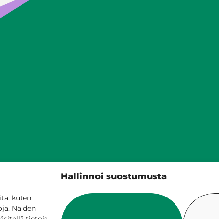
Siilinjärven kunta
Hallinnoi suostumusta
PL 5, 71801 Siilinjärvi
017 401 111
ta, kuten
oja. Näiden
itellä tietoja,