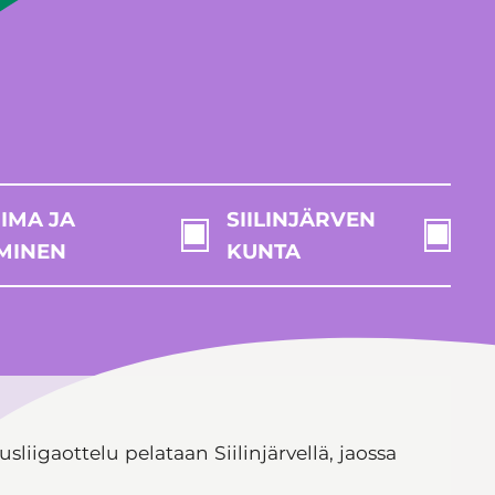
IMA JA
SIILINJÄRVEN
MINEN
KUNTA
liigaottelu pelataan Siilinjärvellä, jaossa