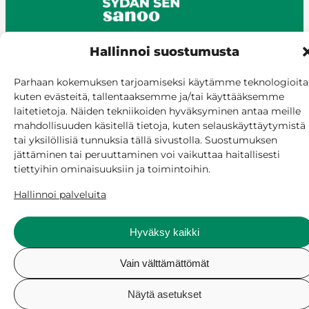
Hallinnoi suostumusta
© Siilinjärvi 2025
Parhaan kokemuksen tarjoamiseksi käytämme teknologioita
kuten evästeitä, tallentaaksemme ja/tai käyttääksemme
Anna palautetta
laitetietoja. Näiden tekniikoiden hyväksyminen antaa meille
Asioi verkossa
mahdollisuuden käsitellä tietoja, kuten selauskäyttäytymistä
Laskutus ja maksaminen
tai yksilöllisiä tunnuksia tällä sivustolla. Suostumuksen
Saavutettavuus
jättäminen tai peruuttaminen voi vaikuttaa haitallisesti
Evästekäytäntö
tiettyihin ominaisuuksiin ja toimintoihin.
Hallitse suostumusta
Hallinnoi palveluita
Hyväksy kaikki
Vain välttämättömät
Näytä asetukset