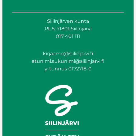
Siilinjärven kunta
PL 5, 71801 Siilinjärvi
017 401 111
kirjaamo@siilinjarvi.fi
etunimi.sukunimi@siilinjarvi.fi
y-tunnus 0172718-0