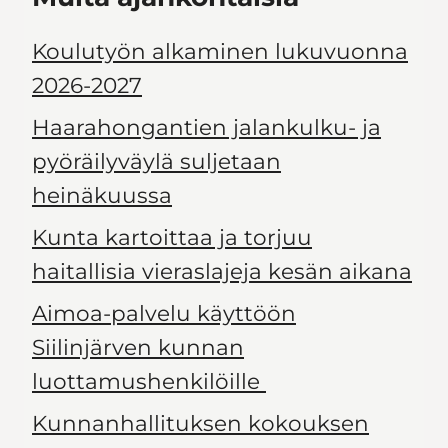
Koulutyön alkaminen lukuvuonna
2026-2027
Haarahongantien jalankulku- ja
pyöräilyväylä suljetaan
heinäkuussa
Kunta kartoittaa ja torjuu
haitallisia vieraslajeja kesän aikana
Aimoa-palvelu käyttöön
Siilinjärven kunnan
luottamushenkilöille
Kunnanhallituksen kokouksen