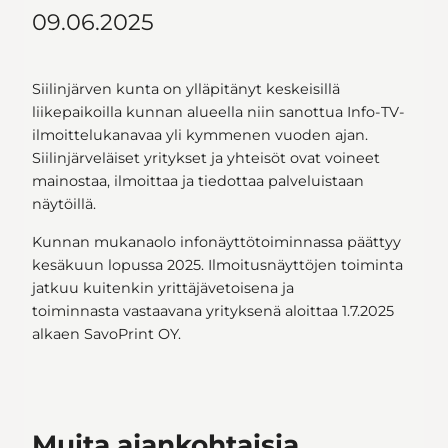
09.06.2025
Siilinjärven kunta on ylläpitänyt keskeisillä
liikepaikoilla kunnan alueella niin sanottua Info-TV-
ilmoittelukanavaa yli kymmenen vuoden ajan.
Siilinjärveläiset yritykset ja yhteisöt ovat voineet
mainostaa, ilmoittaa ja tiedottaa palveluistaan
näytöillä.
Kunnan mukanaolo infonäyttötoiminnassa päättyy
kesäkuun lopussa 2025. Ilmoitusnäyttöjen toiminta
jatkuu kuitenkin yrittäjävetoisena ja
toiminnasta vastaavana yrityksenä aloittaa 1.7.2025
alkaen SavoPrint OY.
Muita ajankohtaisia