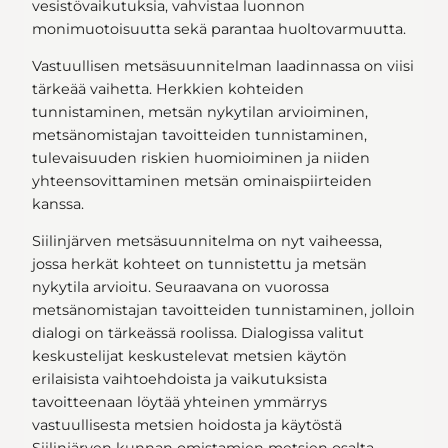
vesistövaikutuksia, vahvistaa luonnon
monimuotoisuutta sekä parantaa huoltovarmuutta.
Vastuullisen metsäsuunnitelman laadinnassa on viisi
tärkeää vaihetta. Herkkien kohteiden
tunnistaminen, metsän nykytilan arvioiminen,
metsänomistajan tavoitteiden tunnistaminen,
tulevaisuuden riskien huomioiminen ja niiden
yhteensovittaminen metsän ominaispiirteiden
kanssa.
Siilinjärven metsäsuunnitelma on nyt vaiheessa,
jossa herkät kohteet on tunnistettu ja metsän
nykytila arvioitu. Seuraavana on vuorossa
metsänomistajan tavoitteiden tunnistaminen, jolloin
dialogi on tärkeässä roolissa. Dialogissa valitut
keskustelijat keskustelevat metsien käytön
erilaisista vaihtoehdoista ja vaikutuksista
tavoitteenaan löytää yhteinen ymmärrys
vastuullisesta metsien hoidosta ja käytöstä