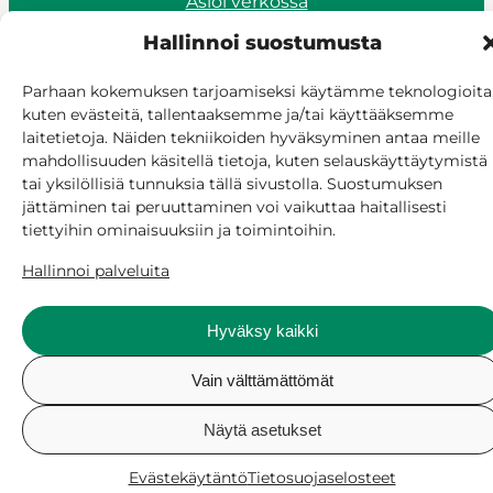
Asioi verkossa
Laskutus ja maksaminen
Hallinnoi suostumusta
Saavutettavuus
Evästekäytäntö
Parhaan kokemuksen tarjoamiseksi käytämme teknologioita
Hallitse suostumusta
kuten evästeitä, tallentaaksemme ja/tai käyttääksemme
laitetietoja. Näiden tekniikoiden hyväksyminen antaa meille
mahdollisuuden käsitellä tietoja, kuten selauskäyttäytymistä
tai yksilöllisiä tunnuksia tällä sivustolla. Suostumuksen
jättäminen tai peruuttaminen voi vaikuttaa haitallisesti
tiettyihin ominaisuuksiin ja toimintoihin.
Hallinnoi palveluita
Hyväksy kaikki
Vain välttämättömät
Näytä asetukset
Evästekäytäntö
Tietosuojaselosteet