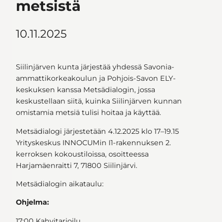
metsistä
10.11.2025
Siilinjärven kunta järjestää yhdessä Savonia-
ammattikorkeakoulun ja Pohjois-Savon ELY-
keskuksen kanssa Metsädialogin, jossa
keskustellaan siitä, kuinka Siilinjärven kunnan
omistamia metsiä tulisi hoitaa ja käyttää.
Metsädialogi järjestetään 4.12.2025 klo 17–19.15
Yrityskeskus INNOCUMin I1-rakennuksen 2.
kerroksen kokoustiloissa, osoitteessa
Harjamäenraitti 7, 71800 Siilinjärvi.
Metsädialogin aikataulu:
Ohjelma:
17:00 Kahvitarjoilu