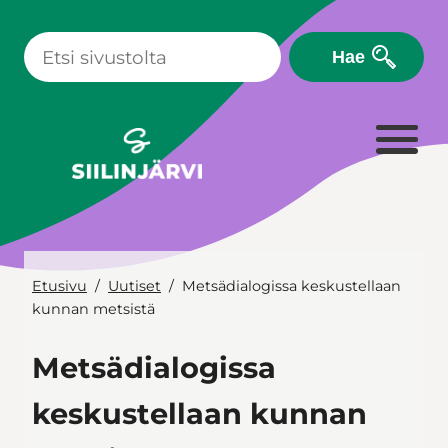
Siirry
sisältöön
Hae
Etusivu
Uutiset
Metsädialogissa keskustellaan
kunnan metsistä
Metsädialogissa
keskustellaan kunnan