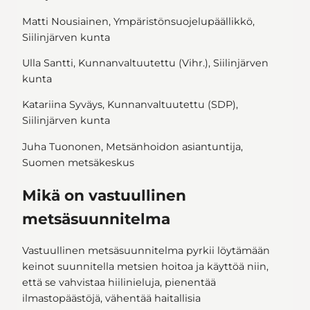
Matti Nousiainen, Ympäristönsuojelupäällikkö,
Siilinjärven kunta
Ulla Santti, Kunnanvaltuutettu (Vihr.), Siilinjärven
kunta
Katariina Syväys, Kunnanvaltuutettu (SDP),
Siilinjärven kunta
Juha Tuononen, Metsänhoidon asiantuntija,
Suomen metsäkeskus
Mikä on vastuullinen
metsäsuunnitelma
Vastuullinen metsäsuunnitelma pyrkii löytämään
keinot suunnitella metsien hoitoa ja käyttöä niin,
että se vahvistaa hiilinieluja, pienentää
ilmastopäästöjä, vähentää haitallisia