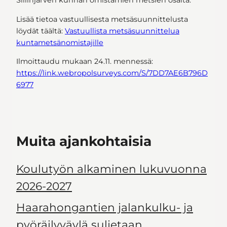
Siilinjärven kunnan omistamien metsien osalta.
Lisää tietoa vastuullisesta metsäsuunnittelusta
löydät täältä:
Vastuullista metsäsuunnittelua
kuntametsänomistajille
Ilmoittaudu mukaan 24.11. mennessä:
https://link.webropolsurveys.com/S/7DD7AE6B796D
6977
Muita ajankohtaisia
Koulutyön alkaminen lukuvuonna
2026-2027
Haarahongantien jalankulku- ja
pyöräilyväylä suljetaan