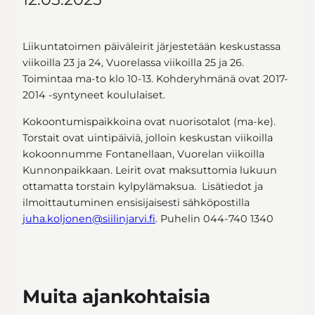
Liikuntatoimen päiväleirit järjestetään keskustassa
viikoilla 23 ja 24, Vuorelassa viikoilla 25 ja 26.
Toimintaa ma-to klo 10-13. Kohderyhmänä ovat 2017-
2014 -syntyneet koululaiset.
Kokoontumispaikkoina ovat nuorisotalot (ma-ke).
Torstait ovat uintipäiviä, jolloin keskustan viikoilla
kokoonnumme Fontanellaan, Vuorelan viikoilla
Kunnonpaikkaan. Leirit ovat maksuttomia lukuun
ottamatta torstain kylpylämaksua. Lisätiedot ja
ilmoittautuminen ensisijaisesti sähköpostilla
juha.koljonen@siilinjarvi.fi
. Puhelin 044-740 1340
Muita ajankohtaisia