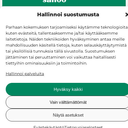
Hallinnoi suostumusta
© Siilinjärvi 2025
Parhaan kokemuksen tarjoamiseksi käytämme teknologioita
kuten evästeitä, tallentaaksemme ja/tai käyttääksemme
Anna palautetta
laitetietoja. Näiden tekniikoiden hyväksyminen antaa meille
Asioi verkossa
mahdollisuuden käsitellä tietoja, kuten selauskäyttäytymistä
Laskutus ja maksaminen
tai yksilöllisiä tunnuksia tällä sivustolla. Suostumuksen
Saavutettavuus
jättäminen tai peruuttaminen voi vaikuttaa haitallisesti
Evästekäytäntö
tiettyihin ominaisuuksiin ja toimintoihin.
Hallitse suostumusta
Hallinnoi palveluita
Hyväksy kaikki
Vain välttämättömät
Näytä asetukset
Evästekäytäntö
Tietosuojaselosteet