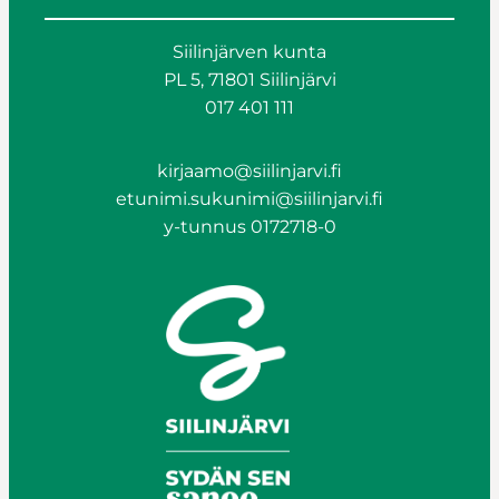
Siilinjärven kunta
PL 5, 71801 Siilinjärvi
017 401 111
kirjaamo@siilinjarvi.fi
etunimi.sukunimi@siilinjarvi.fi
y-tunnus 0172718-0