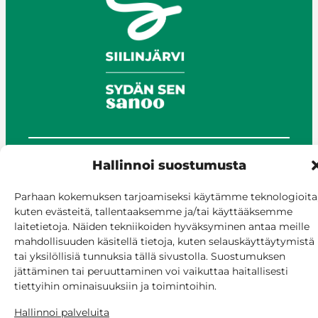
Hallinnoi suostumusta
© Siilinjärvi 2025
Anna palautetta
Parhaan kokemuksen tarjoamiseksi käytämme teknologioita
Asioi verkossa
kuten evästeitä, tallentaaksemme ja/tai käyttääksemme
Laskutus ja maksaminen
laitetietoja. Näiden tekniikoiden hyväksyminen antaa meille
Saavutettavuus
mahdollisuuden käsitellä tietoja, kuten selauskäyttäytymistä
tai yksilöllisiä tunnuksia tällä sivustolla. Suostumuksen
Evästekäytäntö
jättäminen tai peruuttaminen voi vaikuttaa haitallisesti
Hallitse suostumusta
tiettyihin ominaisuuksiin ja toimintoihin.
Hallinnoi palveluita