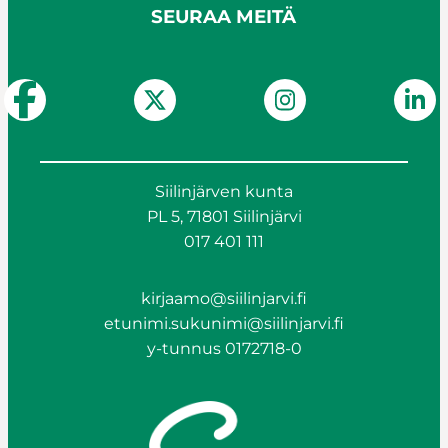
SEURAA MEITÄ
Siilinjärven kunta
PL 5, 71801 Siilinjärvi
017 401 111
kirjaamo@siilinjarvi.fi
etunimi.sukunimi@siilinjarvi.fi
y-tunnus 0172718-0