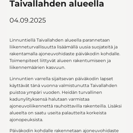
Taivallahden alueella
04.09.2025
Linnuntiellä Taivallahden alueella parannetaan
liikenneturvallisuutta lisäämällä uusia suojateitä ja
rakentamalla ajoneuvohidaste päiväkodin kohdalle.
Toimenpiteet liittyvät alueen rakentumiseen ja
liikennemäärien kasvuun.
Linnuntien varrella sijaitsevan päiväkodin lapset
käyttävät tänä vuonna valmistunutta Taivallahden
puistoa ympäri vuoden. Heidän turvallinen
kadunylityksensä halutaan varmistaa
ajoneuvoliikennettä rauhoittavilla rakenteilla. Lisäksi
alueelta on saatu useita palautteita korkeista
ajonopeuksista.
Päiväkodin kohdalle rakennetaan ajoneuvohidaste