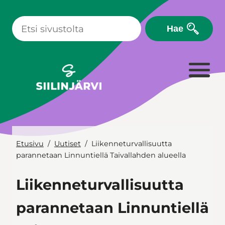
Siirry
sisältöön
Hae
Etusivu
Uutiset
Liikenneturvallisuutta
parannetaan Linnuntiellä Taivallahden alueella
Liikenneturvallisuutta
parannetaan Linnuntiellä