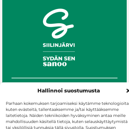
Hallinnoi suostumusta
© Siilinjärvi 2025
Anna palautetta
Parhaan kokemuksen tarjoamiseksi käytämme teknologioita
Asioi verkossa
kuten evästeitä, tallentaaksemme ja/tai käyttääksemme
Laskutus ja maksaminen
laitetietoja. Näiden tekniikoiden hyväksyminen antaa meille
Saavutettavuus
mahdollisuuden käsitellä tietoja, kuten selauskäyttäytymistä
Evästekäytäntö
tai yksilöllisiä tunnuksia tällä sivustolla. Suostumuksen