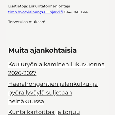
Lisätietoja: Liikuntatoimenjohtaja
timo.hyotylainen@siilinjarvi.fi
044 740 1314
Tervetuloa mukaan!
Muita ajankohtaisia
Koulutyön alkaminen lukuvuonna
2026-2027
Haarahongantien jalankulku- ja
pyöräilyväylä suljetaan
heinäkuussa
Kunta kartoittaa ja torjuu