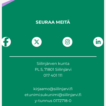
SEURAA MEITÄ
Siilinjärven kunta
PL 5, 71801 Siilinjärvi
017 401 111
kirjaamo@siilinjarvi.fi
etunimi.sukunimi@siilinjarvi.fi
y-tunnus 0172718-0