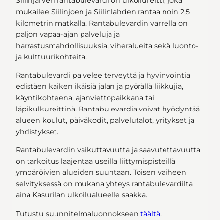
Siilinjärven rantabulevardi on ulkoilureitti, joka
mukailee Siilinjoen ja Siilinlahden rantaa noin 2,5
kilometrin matkalla. Rantabulevardin varrella on
paljon vapaa-ajan palveluja ja
harrastusmahdollisuuksia, viheralueita sekä luonto-
ja kulttuurikohteita.
Rantabulevardi palvelee terveyttä ja hyvinvointia
edistäen kaiken ikäisiä jalan ja pyörällä liikkujia,
käyntikohteena, ajanviettopaikkana tai
läpikulkureittinä. Rantabulevardia voivat hyödyntää
alueen koulut, päiväkodit, palvelutalot, yritykset ja
yhdistykset.
Rantabulevardin vaikuttavuutta ja saavutettavuutta
on tarkoitus laajentaa useilla liittymispisteillä
ympäröivien alueiden suuntaan. Toisen vaiheen
selvityksessä on mukana yhteys rantabulevardilta
aina Kasurilan ulkoilualueelle saakka.
Tutustu suunnitelmaluonnokseen
täältä
.