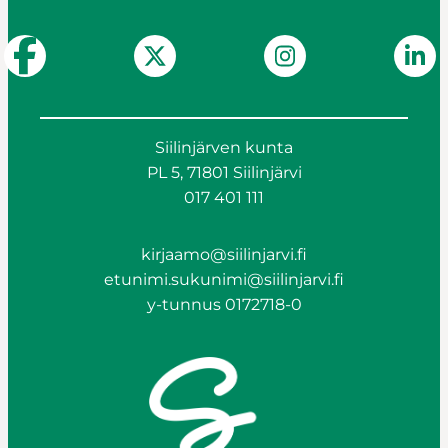
Siilinjärven kunta
PL 5, 71801 Siilinjärvi
017 401 111
kirjaamo@siilinjarvi.fi
etunimi.sukunimi@siilinjarvi.fi
y-tunnus 0172718-0