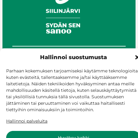
Hallinnoi suostumusta
© Siilinjärvi 2025
Anna palautetta
Parhaan kokemuksen tarjoamiseksi käytämme teknologioita
Asioi verkossa
kuten evästeitä, tallentaaksemme ja/tai käyttääksemme
Laskutus ja maksaminen
laitetietoja. Näiden tekniikoiden hyväksyminen antaa meille
mahdollisuuden käsitellä tietoja, kuten selauskäyttäytymistä
Saavutettavuus
tai yksilöllisiä tunnuksia tällä sivustolla. Suostumuksen
Evästekäytäntö
jättäminen tai peruuttaminen voi vaikuttaa haitallisesti
Hallitse suostumusta
tiettyihin ominaisuuksiin ja toimintoihin.
Hallinnoi palveluita
Hyväksy kaikki