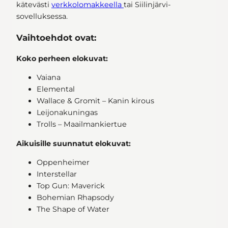
kätevästi
verkkolomakkeella
tai Siilinjärvi-
sovelluksessa.
Vaihtoehdot ovat:
Koko perheen elokuvat:
Vaiana
Elemental
Wallace & Gromit – Kanin kirous
Leijonakuningas
Trolls – Maailmankiertue
Aikuisille suunnatut elokuvat:
Oppenheimer
Interstellar
Top Gun: Maverick
Bohemian Rhapsody
The Shape of Water