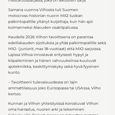
mestaruussarjassa, joka on aikuisten sarja.
Samana vuonna Vilhosta tuli Suomen
motocross‑historian nuorin MX2‑luokan
palkintopallille yltänyt kuljettaja, kun hän ajoi
kolmanneksi Alavuden osakilpailussa.
Kaudelle 2026 Vilhon tavoitteena on parantaa
edelliskauden sijoituksia ja yltää palkintopallille sekä
MXJ‑ (juniorit, max 18‑vuotiaat) että MX2‑sarjoissa.
Lajissa Vilhoa innostavat erityisesti hypyt ja
kilpaileminen ja hänen vahvuuksiinsa kuuluvat
ajotekniikka, keskittymiskyky sekä hyvä fyysinen
kunto.
– Tavoitteeni tulevaisuudessa on lajin
ammattilaisuus joko Euroopassa tai USA:ssa, Vilho
kertoo.
Kunnan ja Vilhon yhteistyössä korostuvat Vilhon
oma harrastus, nuoren arki ja tekeminen