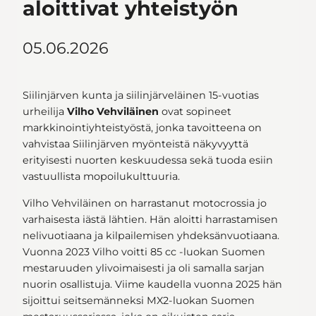
aloittivat yhteistyön
05.06.2026
Siilinjärven kunta ja siilinjärveläinen 15‑vuotias
urheilija
Vilho Vehviläinen
ovat sopineet
markkinointiyhteistyöstä, jonka tavoitteena on
vahvistaa Siilinjärven myönteistä näkyvyyttä
erityisesti nuorten keskuudessa sekä tuoda esiin
vastuullista mopoilukulttuuria.
Vilho Vehviläinen on harrastanut motocrossia jo
varhaisesta iästä lähtien. Hän aloitti harrastamisen
nelivuotiaana ja kilpailemisen yhdeksänvuotiaana.
Vuonna 2023 Vilho voitti 85 cc -luokan Suomen
mestaruuden ylivoimaisesti ja oli samalla sarjan
nuorin osallistuja. Viime kaudella vuonna 2025 hän
sijoittui seitsemänneksi MX2‑luokan Suomen