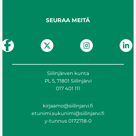
SEURAA MEITÄ
Siilinjärven kunta
PL 5, 71801 Siilinjärvi
017 401 111
kirjaamo@siilinjarvi.fi
etunimi.sukunimi@siilinjarvi.fi
y-tunnus 0172718-0