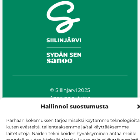
© Siilinjärvi 2025
Anna palautetta
Asioi verkossa
Hallinnoi suostumusta
Laskutus ja maksaminen
Parhaan kokemuksen tarjoamiseksi käytämme teknologioita
Saavutettavuus
kuten evästeitä, tallentaaksemme ja/tai käyttääksemme
Evästekäytäntö
laitetietoja. Näiden tekniikoiden hyväksyminen antaa meille
Hallitse suostumusta