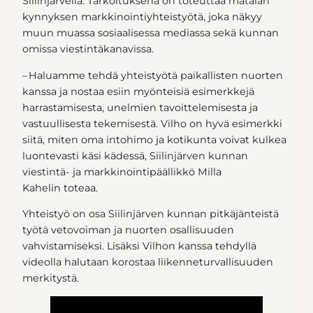
Siilinjärvellä. Tarkoituksena on toteuttaa matalan
kynnyksen markkinointiyhteistyötä, joka näkyy
muun muassa sosiaalisessa mediassa sekä kunnan
omissa viestintäkanavissa.
– Haluamme tehdä yhteistyötä paikallisten nuorten
kanssa ja nostaa esiin myönteisiä esimerkkejä
harrastamisesta, unelmien tavoittelemisesta ja
vastuullisesta tekemisestä. Vilho on hyvä esimerkki
siitä, miten oma intohimo ja kotikunta voivat kulkea
luontevasti käsi kädessä, Siilinjärven kunnan
viestintä‑ ja markkinointipäällikkö Milla
Kahelin toteaa.
Yhteistyö on osa Siilinjärven kunnan pitkäjänteistä
työtä vetovoiman ja nuorten osallisuuden
vahvistamiseksi. Lisäksi Vilhon kanssa tehdyllä
videolla halutaan korostaa liikenneturvallisuuden
merkitystä.