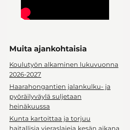
Muita ajankohtaisia
Koulutyön alkaminen lukuvuonna
2026-2027
Haarahongantien jalankulku- ja
pyöräilyväylä suljetaan
heinäkuussa
Kunta kartoittaa ja torjuu
haitallisia vieraslajeja kesän aikana