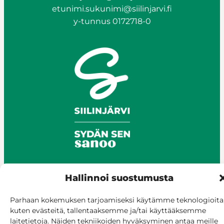
etunimi.sukunimi@siilinjarvi.fi
y-tunnus 0172718-0
Hallinnoi suostumusta
© Siilinjärvi 2025
Parhaan kokemuksen tarjoamiseksi käytämme teknologioita
Anna palautetta
kuten evästeitä, tallentaaksemme ja/tai käyttääksemme
Asioi verkossa
laitetietoja. Näiden tekniikoiden hyväksyminen antaa meille