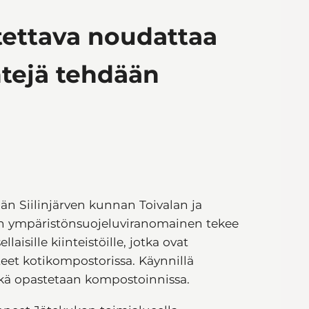
ettava noudattaa
ntejä tehdään
n Siilinjärven kunnan Toivalan ja
nan ympäristönsuojeluviranomainen tekee
aisille kiinteistöille, jotka ovat
eet kotikompostorissa. Käynnillä
kä opastetaan kompostoinnissa.