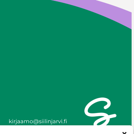
kirjaamo@siilinjarvi.fi
etunimi.sukunimi@siilinjar