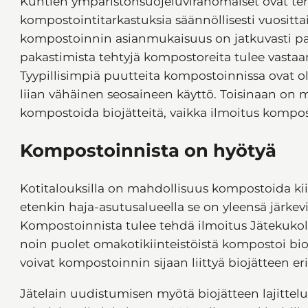
Kuntien ympäristönsuojeluviranomaiset ovat te
kompostointitarkastuksia säännöllisesti vuositta
kompostoinnin asianmukaisuus on jatkuvasti pa
pakastimista tehtyjä kompostoreita tulee vasta
Tyypillisimpiä puutteita kompostoinnissa ovat ol
liian vähäinen seosaineen käyttö. Toisinaan on myö
kompostoida biojätteitä, vaikka ilmoitus kompos
Kompostoinnista on hyötyä
Kotitalouksilla on mahdollisuus kompostoida kiint
etenkin haja-asutusalueella se on yleensä järkevin
Kompostoinnista tulee tehdä ilmoitus Jätekukoll
noin puolet omakotikiinteistöistä kompostoi bioj
voivat kompostoinnin sijaan liittyä biojätteen er
Jätelain uudistumisen myötä biojätteen lajittelu