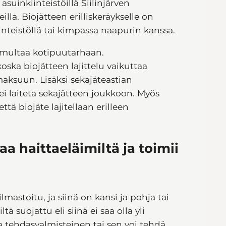
asuinkiinteistöillä Siilinjärven
la. Biojätteen erilliskeräykselle on
nteistöllä tai kimpassa naapurin kanssa.
a multaa kotipuutarhaan.
ska biojätteen lajittelu vaikuttaa
smaksuun. Lisäksi sekajäteastian
ei laiteta sekajätteen joukkoon. Myös
ttä biojäte lajitellaan erilleen
 haittaeläimiltä ja toimii
mastoitu, ja siinä on kansi ja pohja tai
ä suojattu eli siinä ei saa olla yli
a tehdasvalmisteinen tai sen voi tehdä