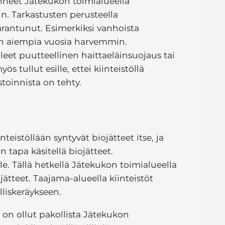
hneet Jätekukon toimialueella
in. Tarkastusten perusteella
rantunut. Esimerkiksi vanhoista
an aiempia vuosia harvemmin.
leet puutteellinen haittaeläinsuojaus tai
s tullut esille, ettei kiinteistöllä
toinnista on tehty.
eistöllään syntyvät biojätteet itse, ja
 tapa käsitellä biojätteet.
e. Tällä hetkellä Jätekukon toimialueella
ätteet. Taajama-alueella kiinteistöt
illiskeräykseen.
 on ollut pakollista Jätekukon