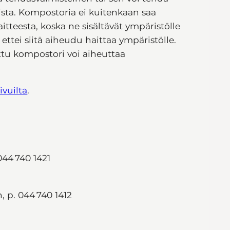
sista. Kompostoria ei kuitenkaan saa
tteesta, koska ne sisältävät ympäristölle
 ettei siitä aiheudu haittaa ympäristölle.
ttu kompostori voi aiheuttaa
ivuilta
.
044 740 1421
n, p. 044 740 1412