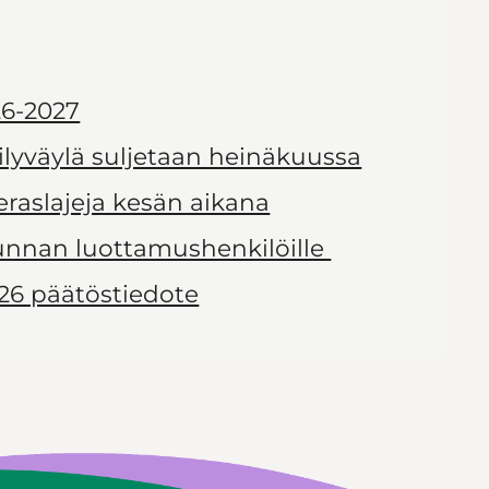
6-2027
ilyväylä suljetaan heinäkuussa
ieraslajeja kesän aikana
kunnan luottamushenkilöille
26 päätöstiedote