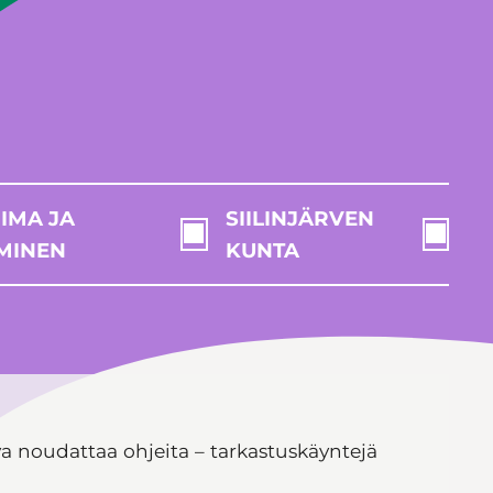
IMA JA
SIILINJÄRVEN
MINEN
KUNTA
 noudattaa ohjeita – tarkastuskäyntejä