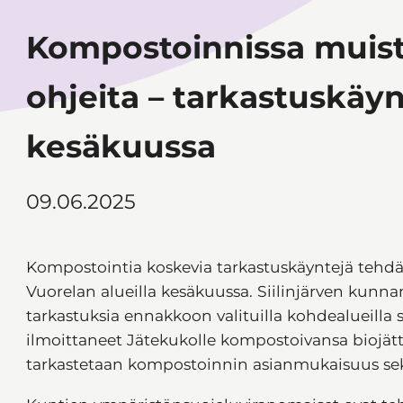
Kompostoinnissa muist
ohjeita – tarkastuskäy
kesäkuussa
09.06.2025
Kompostointia koskevia tarkastuskäyntejä tehdää
Vuorelan alueilla kesäkuussa. Siilinjärven kun
tarkastuksia ennakkoon valituilla kohdealueilla sell
ilmoittaneet Jätekukolle kompostoivansa biojätt
tarkastetaan kompostoinnin asianmukaisuus se