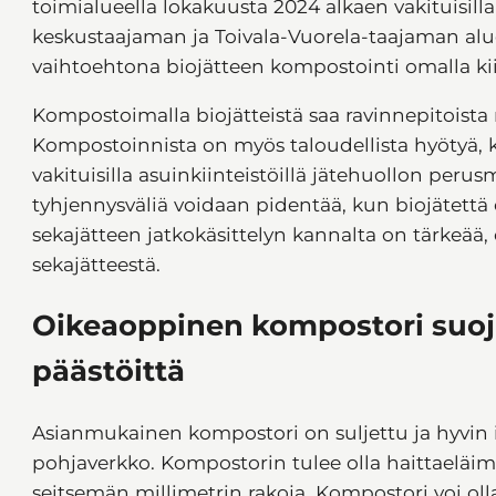
toimialueella lokakuusta 2024 alkaen vakituisilla 
keskustaajaman ja Toivala-Vuorela-taajaman alueil
vaihtoehtona biojätteen kompostointi omalla kii
Kompostoimalla biojätteistä saa ravinnepitoist
Kompostoinnista on myös taloudellista hyötyä, ko
vakituisilla asuinkiinteistöillä jätehuollon peru
tyhjennysväliä voidaan pidentää, kun biojätettä 
sekajätteen jatkokäsittelyn kannalta on tärkeää, e
sekajätteestä.
Oikeaoppinen kompostori suojaa
päästöittä
Asianmukainen kompostori on suljettu ja hyvin il
pohjaverkko. Kompostorin tulee olla haittaeläimilt
seitsemän millimetrin rakoja. Kompostori voi oll