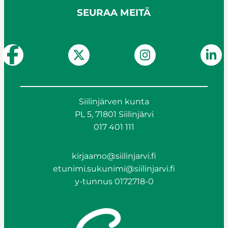
SEURAA MEITÄ
Siilinjärven kunta
PL 5, 71801 Siilinjärvi
017 401 111
kirjaamo@siilinjarvi.fi
etunimi.sukunimi@siilinjarvi.fi
y-tunnus 0172718-0