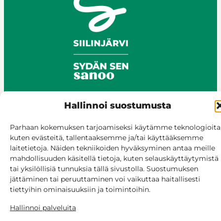
Hallinnoi suostumusta
© Siilinjärvi 2025
Parhaan kokemuksen tarjoamiseksi käytämme teknologioita
Anna palautetta
kuten evästeitä, tallentaaksemme ja/tai käyttääksemme
Asioi verkossa
laitetietoja. Näiden tekniikoiden hyväksyminen antaa meille
mahdollisuuden käsitellä tietoja, kuten selauskäyttäytymistä
Laskutus ja maksaminen
tai yksilöllisiä tunnuksia tällä sivustolla. Suostumuksen
Saavutettavuus
jättäminen tai peruuttaminen voi vaikuttaa haitallisesti
Evästekäytäntö
tiettyihin ominaisuuksiin ja toimintoihin.
Hallitse suostumusta
Hallinnoi palveluita