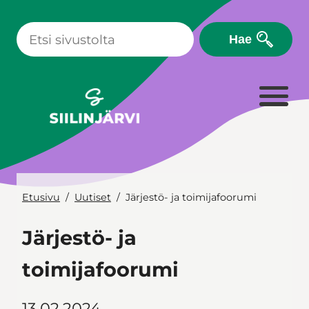
Siirry
sisältöön
Hae
Etusivu
Uutiset
Järjestö- ja toimijafoorumi
Järjestö- ja
toimijafoorumi
13.02.2024