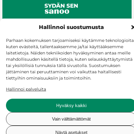
Hallinnoi suostumusta
© Siilinjärvi 2025
Parhaan kokemuksen tarjoamiseksi käytämme teknologioita
kuten evästeitä, tallentaaksemme ja/tai käyttääksemme
Anna palautetta
laitetietoja. Näiden tekniikoiden hyväksyminen antaa meille
Asioi verkossa
mahdollisuuden käsitellä tietoja, kuten selauskäyttäytymistä
Laskutus ja maksaminen
tai yksilöllisiä tunnuksia tällä sivustolla. Suostumuksen
Saavutettavuus
jättäminen tai peruuttaminen voi vaikuttaa haitallisesti
Evästekäytäntö
tiettyihin ominaisuuksiin ja toimintoihin.
Hallitse suostumusta
Hallinnoi palveluita
Hyväksy kaikki
Vain välttämättömät
Näytä asetukset