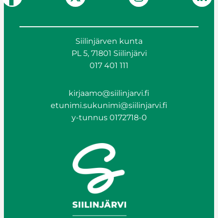
Siilinjärven kunta
PL 5, 71801 Siilinjärvi
017 401 111
kirjaamo@siilinjarvi.fi
etunimi.sukunimi@siilinjarvi.fi
y-tunnus 0172718-0