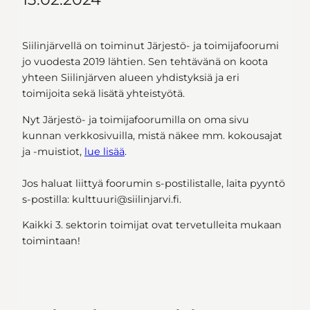
Siilinjärvellä on toiminut Järjestö- ja toimijafoorumi
jo vuodesta 2019 lähtien. Sen tehtävänä on koota
yhteen Siilinjärven alueen yhdistyksiä ja eri
toimijoita sekä lisätä yhteistyötä.
Nyt Järjestö- ja toimijafoorumilla on oma sivu
kunnan verkkosivuilla, mistä näkee mm. kokousajat
ja -muistiot,
lue lisää
.
Jos haluat liittyä foorumin s-postilistalle, laita pyyntö
s-postilla: kulttuuri@siilinjarvi.fi.
Kaikki 3. sektorin toimijat ovat tervetulleita mukaan
toimintaan!