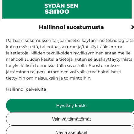
Hallinnoi suostumusta
© Siilinjärvi 2025
Parhaan kokemuksen tarjoamiseksi käytämme teknologioita
kuten evästeitä, tallentaaksemme ja/tai käyttääksemme
Anna palautetta
laitetietoja. Näiden tekniikoiden hyväksyminen antaa meille
Asioi verkossa
mahdollisuuden käsitellä tietoja, kuten selauskäyttäytymistä
Laskutus ja maksaminen
tai yksilöllisiä tunnuksia tällä sivustolla. Suostumuksen
Saavutettavuus
jättäminen tai peruuttaminen voi vaikuttaa haitallisesti
Evästekäytäntö
tiettyihin ominaisuuksiin ja toimintoihin.
Hallitse suostumusta
Hallinnoi palveluita
Hyväksy kaikki
Vain välttämättömät
Näytä asetukset