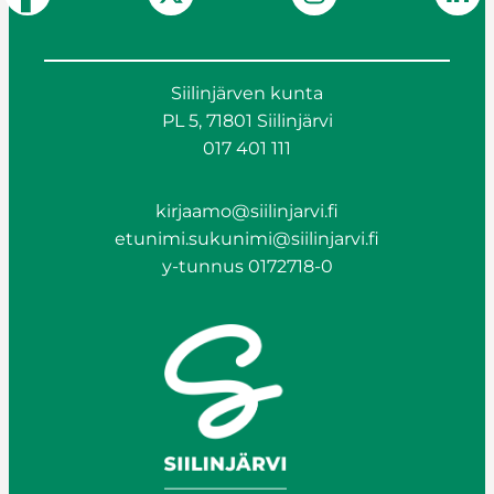
Siilinjärven kunta
PL 5, 71801 Siilinjärvi
017 401 111
kirjaamo@siilinjarvi.fi
etunimi.sukunimi@siilinjarvi.fi
y-tunnus 0172718-0