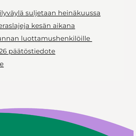
ilyväylä suljetaan heinäkuussa
ieraslajeja kesän aikana
kunnan luottamushenkilöille
26 päätöstiedote
le