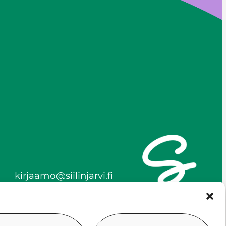
kirjaamo@siilinjarvi.fi
etunimi.sukunimi@siilinjar
vi.fi
y-tunnus 0172718-0