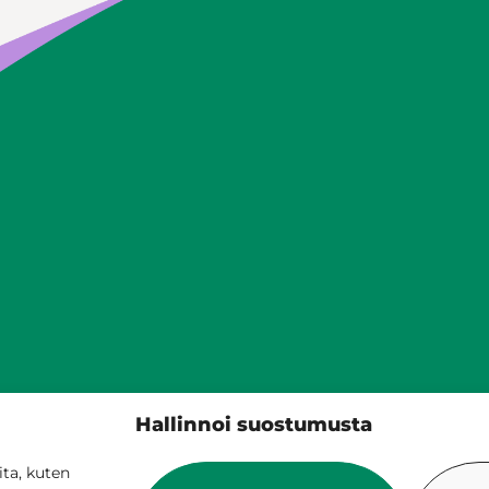
Siilinjärven kunta
Hallinnoi suostumusta
PL 5, 71801 Siilinjärvi
017 401 111
ta, kuten