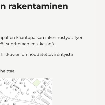
an rakentaminen
Haapatien kääntöpaikan rakennustyöt. Työn
yöt suoritetaan ensi kesänä.
liikkuvien on noudatettava erityistä
haittaa.