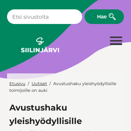
Siirry
sisältöön
Hae
Etusivu
Uutiset
Avustushaku yleishyödyllisille
toimijoille on auki
Avustushaku
yleishyödyllisille