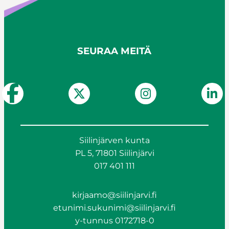
SEURAA MEITÄ
Siilinjärven kunta
PL 5, 71801 Siilinjärvi
017 401 111
kirjaamo@siilinjarvi.fi
etunimi.sukunimi@siilinjarvi.fi
y-tunnus 0172718-0