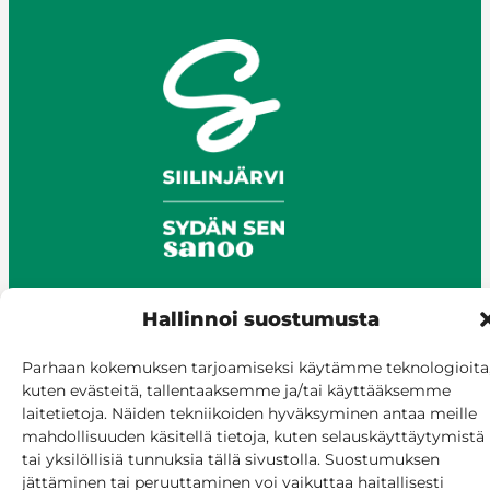
Hallinnoi suostumusta
© Siilinjärvi 2025
Parhaan kokemuksen tarjoamiseksi käytämme teknologioita
Anna palautetta
kuten evästeitä, tallentaaksemme ja/tai käyttääksemme
Asioi verkossa
laitetietoja. Näiden tekniikoiden hyväksyminen antaa meille
Laskutus ja maksaminen
mahdollisuuden käsitellä tietoja, kuten selauskäyttäytymistä
tai yksilöllisiä tunnuksia tällä sivustolla. Suostumuksen
Saavutettavuus
jättäminen tai peruuttaminen voi vaikuttaa haitallisesti
Evästekäytäntö