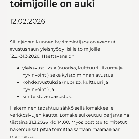
toimijoille on auki
12.02.2026
Siilinjärven kunnan hyvinvointijaos on avannut
avustushaun yleishyödyllisille toimijoille
12.2.-31.3.2026. Haettavana on
yleisavustuksia (nuoriso, kulttuuri, liikunta ja
hyvinvointi) sekä kylätoiminnan avustus
kohdeavustuksia (nuoriso, kulttuuri ja
hyvinvointi) ja
kiinteistöveroavustus.
Hakeminen tapahtuu sähköisellä lomakkeelle
verkkosivujen kautta. Lomake sulkeutuu perjantaina
tiistaina 31.3.2026 klo 14.00. Myös postitse toimitetut
hakemukset pitää toimittaa samaan määräaikaan
mennessä.