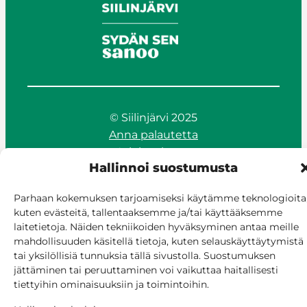
© Siilinjärvi 2025
Anna palautetta
Asioi verkossa
Hallinnoi suostumusta
Laskutus ja maksaminen
Saavutettavuus
Parhaan kokemuksen tarjoamiseksi käytämme teknologioita
Evästekäytäntö
kuten evästeitä, tallentaaksemme ja/tai käyttääksemme
Hallitse suostumusta
laitetietoja. Näiden tekniikoiden hyväksyminen antaa meille
mahdollisuuden käsitellä tietoja, kuten selauskäyttäytymistä
tai yksilöllisiä tunnuksia tällä sivustolla. Suostumuksen
jättäminen tai peruuttaminen voi vaikuttaa haitallisesti
tiettyihin ominaisuuksiin ja toimintoihin.