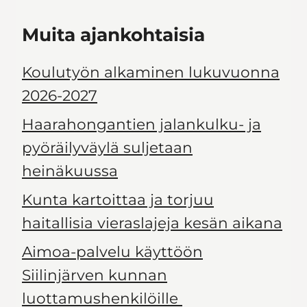
Muita ajankohtaisia
Koulutyön alkaminen lukuvuonna
2026-2027
Haarahongantien jalankulku- ja
pyöräilyväylä suljetaan
heinäkuussa
Kunta kartoittaa ja torjuu
haitallisia vieraslajeja kesän aikana
Aimoa-palvelu käyttöön
Siilinjärven kunnan
luottamushenkilöille