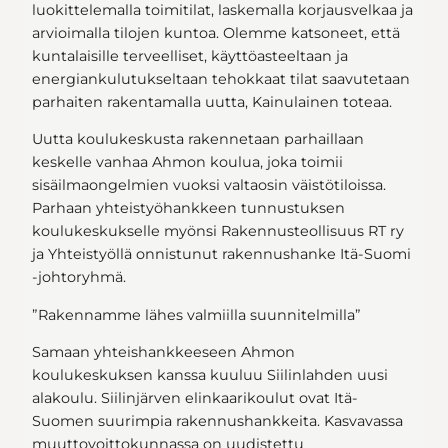
luokittelemalla toimitilat, laskemalla korjausvelkaa ja
arvioimalla tilojen kuntoa. Olemme katsoneet, että
kuntalaisille terveelliset, käyttöasteeltaan ja
energiankulutukseltaan tehokkaat tilat saavutetaan
parhaiten rakentamalla uutta, Kainulainen toteaa.
Uutta koulukeskusta rakennetaan parhaillaan
keskelle vanhaa Ahmon koulua, joka toimii
sisäilmaongelmien vuoksi valtaosin väistötiloissa.
Parhaan yhteistyöhankkeen tunnustuksen
koulukeskukselle myönsi Rakennusteollisuus RT ry
ja Yhteistyöllä onnistunut rakennushanke Itä-Suomi
-johtoryhmä.
”Rakennamme lähes valmiilla suunnitelmilla”
Samaan yhteishankkeeseen Ahmon
koulukeskuksen kanssa kuuluu Siilinlahden uusi
alakoulu. Siilinjärven elinkaarikoulut ovat Itä-
Suomen suurimpia rakennushankkeita. Kasvavassa
muuttovoittokunnassa on uudistettu