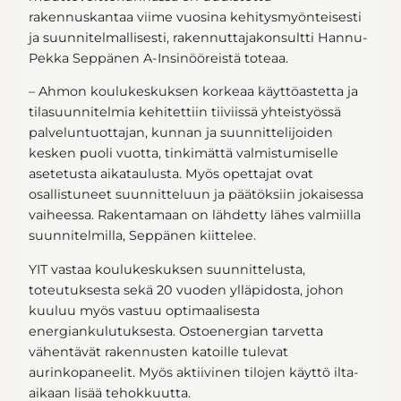
rakennuskantaa viime vuosina kehitysmyönteisesti
ja suunnitelmallisesti, rakennuttajakonsultti Hannu-
Pekka Seppänen A-Insinööreistä toteaa.
– Ahmon koulukeskuksen korkeaa käyttöastetta ja
tilasuunnitelmia kehitettiin tiiviissä yhteistyössä
palveluntuottajan, kunnan ja suunnittelijoiden
kesken puoli vuotta, tinkimättä valmistumiselle
asetetusta aikataulusta. Myös opettajat ovat
osallistuneet suunnitteluun ja päätöksiin jokaisessa
vaiheessa. Rakentamaan on lähdetty lähes valmiilla
suunnitelmilla, Seppänen kiittelee.
YIT vastaa koulukeskuksen suunnittelusta,
toteutuksesta sekä 20 vuoden ylläpidosta, johon
kuuluu myös vastuu optimaalisesta
energiankulutuksesta. Ostoenergian tarvetta
vähentävät rakennusten katoille tulevat
aurinkopaneelit. Myös aktiivinen tilojen käyttö ilta-
aikaan lisää tehokkuutta.