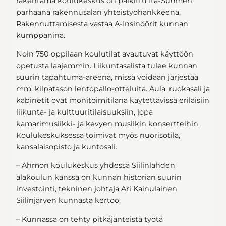
rakentama koulukeskus on palkittu Itä-Suomen
parhaana rakennusalan yhteistyöhankkeena.
Rakennuttamisesta vastaa A-Insinöörit kunnan
kumppanina.
Noin 750 oppilaan koulutilat avautuvat käyttöön
opetusta laajemmin. Liikuntasalista tulee kunnan
suurin tapahtuma-areena, missä voidaan järjestää
mm. kilpatason lentopallo-otteluita. Aula, ruokasali ja
kabinetit ovat monitoimitilana käytettävissä erilaisiin
liikunta- ja kulttuuritilaisuuksiin, jopa
kamarimusiikki- ja kevyen musiikin konsertteihin.
Koulukeskuksessa toimivat myös nuorisotila,
kansalaisopisto ja kuntosali.
– Ahmon koulukeskus yhdessä Siilinlahden
alakoulun kanssa on kunnan historian suurin
investointi, tekninen johtaja Ari Kainulainen
Siilinjärven kunnasta kertoo.
– Kunnassa on tehty pitkäjänteistä työtä