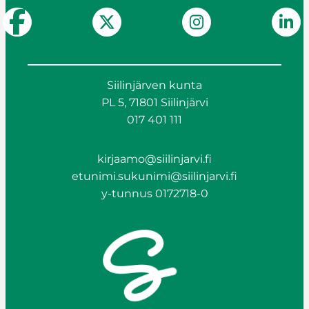
Siilinjärven kunta
PL 5, 71801 Siilinjärvi
017 401 111
kirjaamo@siilinjarvi.fi
etunimi.sukunimi@siilinjarvi.fi
y-tunnus 0172718-0