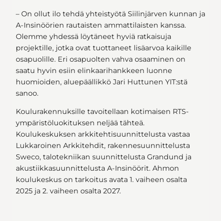
– On ollut ilo tehdä yhteistyötä Siilinjärven kunnan ja
A-Insinöörien rautaisten ammattilaisten kanssa.
Olemme yhdessä löytäneet hyviä ratkaisuja
projektille, jotka ovat tuottaneet lisäarvoa kaikille
osapuolille. Eri osapuolten vahva osaaminen on
saatu hyvin esiin elinkaarihankkeen luonne
huomioiden, aluepäällikkö Jari Huttunen YIT:stä
sanoo.
Koulurakennuksille tavoitellaan kotimaisen RTS-
ympäristöluokituksen neljää tähteä.
Koulukeskuksen arkkitehtisuunnittelusta vastaa
Lukkaroinen Arkkitehdit, rakennesuunnittelusta
Sweco, talotekniikan suunnittelusta Grandund ja
akustiikkasuunnittelusta A-Insinöörit. Ahmon
koulukeskus on tarkoitus avata 1. vaiheen osalta
2025 ja 2. vaiheen osalta 2027.