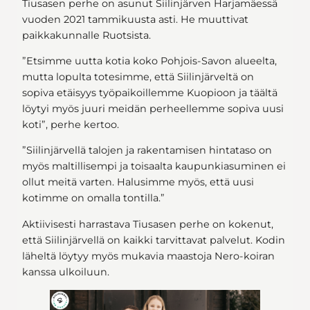
Tiusasen perhe on asunut Siilinjärven Harjamäessä
vuoden 2021 tammikuusta asti. He muuttivat
paikkakunnalle Ruotsista.
”Etsimme uutta kotia koko Pohjois-Savon alueelta,
mutta lopulta totesimme, että Siilinjärveltä on
sopiva etäisyys työpaikoillemme Kuopioon ja täältä
löytyi myös juuri meidän perheellemme sopiva uusi
koti”, perhe kertoo.
”Siilinjärvellä talojen ja rakentamisen hintataso on
myös maltillisempi ja toisaalta kaupunkiasuminen ei
ollut meitä varten. Halusimme myös, että uusi
kotimme on omalla tontilla.”
Aktiivisesti harrastava Tiusasen perhe on kokenut,
että Siilinjärvellä on kaikki tarvittavat palvelut. Kodin
läheltä löytyy myös mukavia maastoja Nero-koiran
kanssa ulkoiluun.