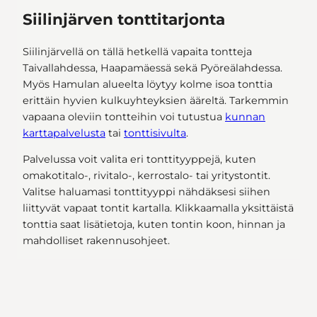
Siilinjärven tonttitarjonta
Siilinjärvellä on tällä hetkellä vapaita tontteja
Taivallahdessa, Haapamäessä sekä Pyöreälahdessa.
Myös Hamulan alueelta löytyy kolme isoa tonttia
erittäin hyvien kulkuyhteyksien ääreltä. Tarkemmin
vapaana oleviin tontteihin voi tutustua
kunnan
karttapalvelusta
tai
tonttisivulta
.
Palvelussa voit valita eri tonttityyppejä, kuten
omakotitalo-, rivitalo-, kerrostalo- tai yritystontit.
Valitse haluamasi tonttityyppi nähdäksesi siihen
liittyvät vapaat tontit kartalla. Klikkaamalla yksittäistä
tonttia saat lisätietoja, kuten tontin koon, hinnan ja
mahdolliset rakennusohjeet.