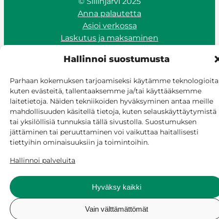
© Siilinjärvi 2025
Anna palautetta
Asioi verkossa
Laskutus ja maksaminen
Saavutettavuus
Hallinnoi suostumusta
Evästekäytäntö
Hallitse suostumusta
Parhaan kokemuksen tarjoamiseksi käytämme teknologioita
kuten evästeitä, tallentaaksemme ja/tai käyttääksemme
laitetietoja. Näiden tekniikoiden hyväksyminen antaa meille
mahdollisuuden käsitellä tietoja, kuten selauskäyttäytymistä
tai yksilöllisiä tunnuksia tällä sivustolla. Suostumuksen
jättäminen tai peruuttaminen voi vaikuttaa haitallisesti
tiettyihin ominaisuuksiin ja toimintoihin.
Hallinnoi palveluita
Hyväksy kaikki
Vain välttämättömät