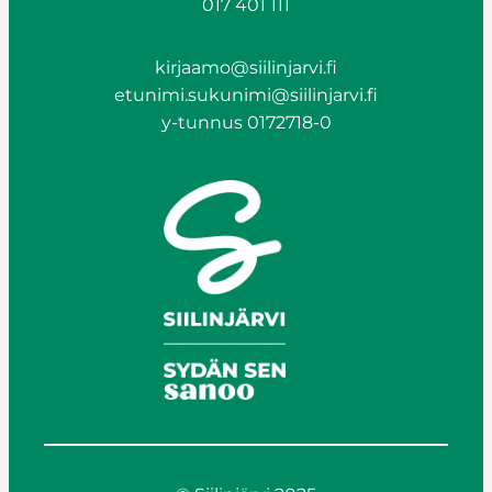
017 401 111
kirjaamo@siilinjarvi.fi
etunimi.sukunimi@siilinjarvi.fi
y-tunnus 0172718-0