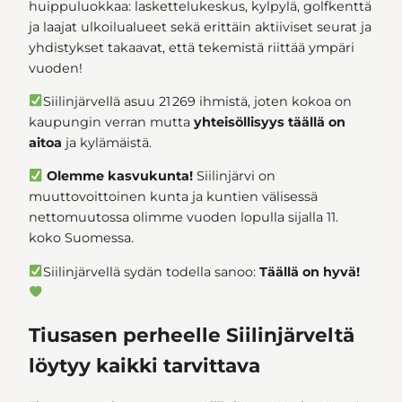
huippuluokkaa: laskettelukeskus, kylpylä, golfkenttä
ja laajat ulkoilualueet sekä erittäin aktiiviset seurat ja
yhdistykset takaavat, että tekemistä riittää ympäri
vuoden!
Siilinjärvellä asuu 21 269 ihmistä, joten kokoa on
kaupungin verran mutta
yhteisöllisyys täällä on
aitoa
ja kylämäistä.
Olemme kasvukunta!
Siilinjärvi on
muuttovoittoinen kunta ja kuntien välisessä
nettomuutossa olimme vuoden lopulla sijalla 11.
koko Suomessa.
Siilinjärvellä sydän todella sanoo:
Täällä on hyvä!
Tiusasen perheelle Siilinjärveltä
löytyy kaikki tarvittava