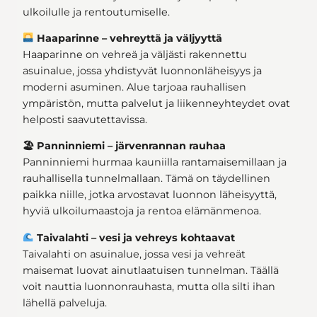
ulkoilulle ja rentoutumiselle.
Haaparinne – vehreyttä ja väljyyttä
Haaparinne on vehreä ja väljästi rakennettu
asuinalue, jossa yhdistyvät luonnonläheisyys ja
moderni asuminen. Alue tarjoaa rauhallisen
ympäristön, mutta palvelut ja liikenneyhteydet ovat
helposti saavutettavissa.
🏖 Panninniemi – järvenrannan rauhaa
Panninniemi hurmaa kauniilla rantamaisemillaan ja
rauhallisella tunnelmallaan. Tämä on täydellinen
paikka niille, jotka arvostavat luonnon läheisyyttä,
hyviä ulkoilumaastoja ja rentoa elämänmenoa.
Taivalahti – vesi ja vehreys kohtaavat
Taivalahti on asuinalue, jossa vesi ja vehreät
maisemat luovat ainutlaatuisen tunnelman. Täällä
voit nauttia luonnonrauhasta, mutta olla silti ihan
lähellä palveluja.