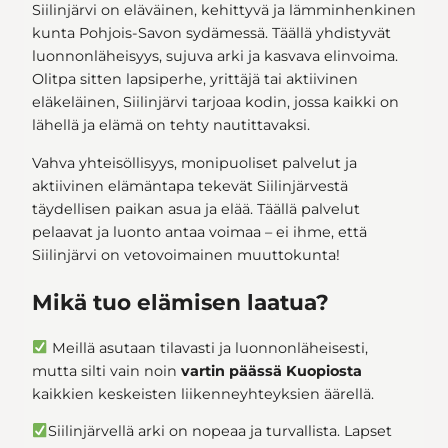
Siilinjärvi on eläväinen, kehittyvä ja lämminhenkinen
kunta Pohjois-Savon sydämessä. Täällä yhdistyvät
luonnonläheisyys, sujuva arki ja kasvava elinvoima.
Olitpa sitten lapsiperhe, yrittäjä tai aktiivinen
eläkeläinen, Siilinjärvi tarjoaa kodin, jossa kaikki on
lähellä ja elämä on tehty nautittavaksi.
Vahva yhteisöllisyys, monipuoliset palvelut ja
aktiivinen elämäntapa tekevät Siilinjärvestä
täydellisen paikan asua ja elää. Täällä palvelut
pelaavat ja luonto antaa voimaa – ei ihme, että
Siilinjärvi on vetovoimainen muuttokunta!
Mikä tuo elämisen laatua?
Meillä asutaan tilavasti ja luonnonläheisesti,
mutta silti vain noin
vartin päässä Kuopiosta
kaikkien keskeisten liikenneyhteyksien äärellä.
Siilinjärvellä arki on nopeaa ja turvallista. Lapset