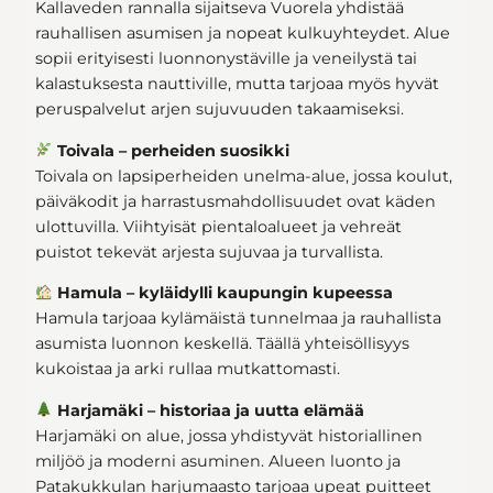
Kallaveden rannalla sijaitseva Vuorela yhdistää
rauhallisen asumisen ja nopeat kulkuyhteydet. Alue
sopii erityisesti luonnonystäville ja veneilystä tai
kalastuksesta nauttiville, mutta tarjoaa myös hyvät
peruspalvelut arjen sujuvuuden takaamiseksi.
Toivala – perheiden suosikki
Toivala on lapsiperheiden unelma-alue, jossa koulut,
päiväkodit ja harrastusmahdollisuudet ovat käden
ulottuvilla. Viihtyisät pientaloalueet ja vehreät
puistot tekevät arjesta sujuvaa ja turvallista.
Hamula – kyläidylli kaupungin kupeessa
Hamula tarjoaa kylämäistä tunnelmaa ja rauhallista
asumista luonnon keskellä. Täällä yhteisöllisyys
kukoistaa ja arki rullaa mutkattomasti.
Harjamäki – historiaa ja uutta elämää
Harjamäki on alue, jossa yhdistyvät historiallinen
miljöö ja moderni asuminen. Alueen luonto ja
Patakukkulan harjumaasto tarjoaa upeat puitteet