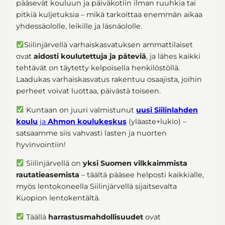
pääsevät kouluun ja päiväkotiin ilman ruuhkia tai
pitkiä kuljetuksia – mikä tarkoittaa enemmän aikaa
yhdessäololle, leikille ja läsnäololle.
Siilinjärvellä varhaiskasvatuksen ammattilaiset
ovat
aidosti koulutettuja ja päteviä
, ja lähes kaikki
tehtävät on täytetty kelpoisella henkilöstöllä.
Laadukas varhaiskasvatus rakentuu osaajista, joihin
perheet voivat luottaa, päivästä toiseen.
Kuntaan on juuri valmistunut
uusi Siilinlahden
koulu
ja
Ahmon koulukeskus
(yläaste+lukio) –
satsaamme siis vahvasti lasten ja nuorten
hyvinvointiin!
Siilinjärvellä on
yksi Suomen vilkkaimmista
rautatieasemista
– täältä pääsee helposti kaikkialle,
myös lentokoneella Siilinjärvellä sijaitsevalta
Kuopion lentokentältä.
Täällä
harrastusmahdollisuudet
ovat